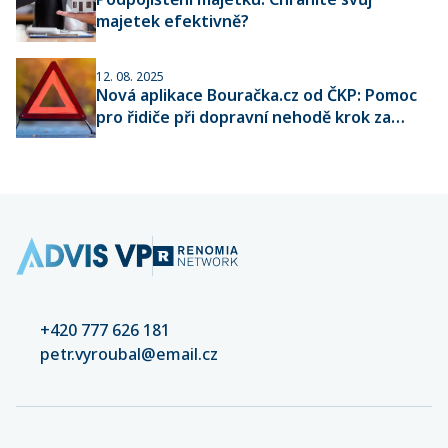
majetek efektivně?
12. 08. 2025
Nová aplikace Bouračka.cz od ČKP: Pomoc
pro řidiče při dopravní nehodě krok za
krokem
+420 777 626 181
petr.vyroubal@email.cz