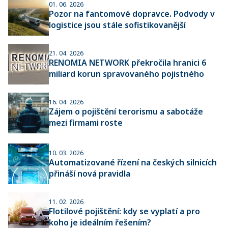
01. 06. 2026
Pozor na fantomové dopravce. Podvody v
logistice jsou stále sofistikovanější
21. 04. 2026
RENOMIA NETWORK překročila hranici 6
miliard korun spravovaného pojistného
16. 04. 2026
Zájem o pojištění terorismu a sabotáže
mezi firmami roste
10. 03. 2026
Automatizované řízení na českých silnicích
přináší nová pravidla
11. 02. 2026
Flotilové pojištění: kdy se vyplatí a pro
koho je ideálním řešením?