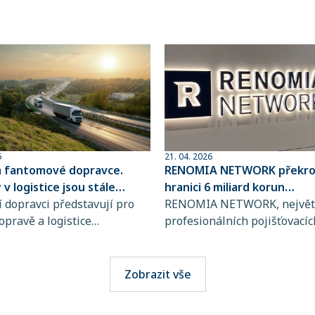
6
21. 04. 2026
a fantomové dopravce.
RENOMIA NETWORK překroč
v logistice jsou stále
hranici 6 miliard korun
ovanější
 dopravci představují pro
spravovaného pojistného
RENOMIA NETWORK, největš
opravě a logistice
profesionálních pojišťovacíc
bě rostoucí riziko, jejich
makléřů v České republice a
jsou totiž stále obtížněji
RENOMIA GROUP, dosáhla
telné. Přitom stačí jediná
významného milníku. Hodno
Zobrazit vše
i výběru přepravce a škody
pojistného, které svým klie
osáhnout obrovských
spravuje více než 270 maklé