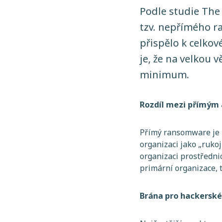
Podle studie The
tzv. nepřímého r
přispělo k celko
je, že na velkou 
minimum.
Rozdíl mezi přímý
Přímý ransomware je út
organizaci jako „ruko
organizaci prostředni
primární organizace,
Brána pro hackerské