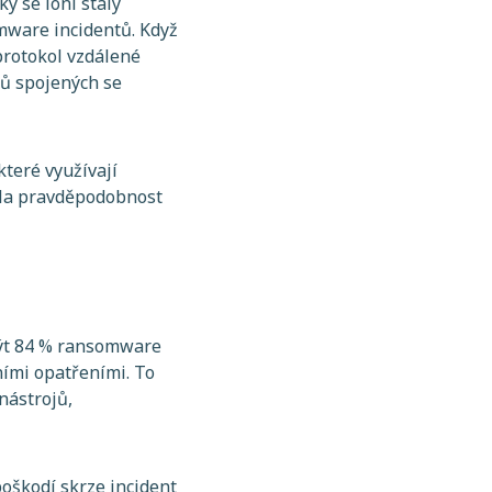
y se loni staly
omware incidentů. Když
 protokol vzdálené
ků spojených se
které využívají
yla pravděpodobnost
být 84 % ransomware
ími opatřeními. To
nástrojů,
oškodí skrze incident