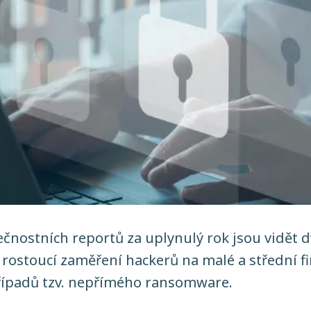
čnostních reportů za uplynulý rok jsou vidět d
 rostoucí zaměření hackerů na malé a střední f
řípadů tzv. nepřímého ransomware.