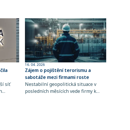
16. 04. 2026
ila
Zájem o pojištění terorismu a
sabotáže mezi firmami roste
í síť
Nestabilní geopolitická situace v
h
posledních měsících vede firmy k
 člen
větší obezřetnosti při řízení rizik. Do
popředí se tak dostává i pojištění
ta
terorismu a sabotáže, které
ntům
zpravidla není standardní součástí
řských
pojištění majetku ani přerušení