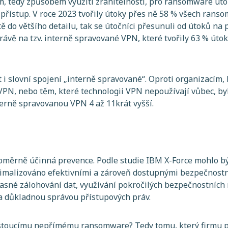
, tedy způsobem využití zranitelnosti, pro ransomware útok
 přístup. V roce 2023 tvořily útoky přes ně 58 % všech rans
ě do většího detailu, tak se útočníci přesunuli od útoků na
právě na tzv. interně spravované VPN, které tvořily 63 % úto
.
t i slovní spojení „interně spravované“. Oproti organizacím, 
VPN, nebo těm, které technologii VPN nepoužívají vůbec, b
terně spravovanou VPN 4 až 11krát vyšší.
 poměrně účinná prevence. Podle studie IBM X-Force mohlo 
nimalizováno efektivními a zároveň dostupnými bezpečnostn
asné zálohování dat, využívání pokročilých bezpečnostních 
a důkladnou správou přístupových práv.
rostoucímu nepřímému ransomware? Tedy tomu, který firmu p