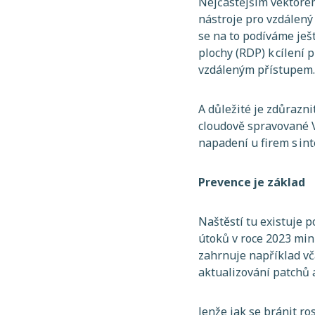
Nejčastějším vektorem
nástroje pro vzdálený
se na to podíváme ješt
plochy (RDP) k cílení 
vzdáleným přístupem
A důležité je zdůrazni
cloudově spravované 
napadení u firem s in
Prevence je základ
Naštěstí tu existuje
útoků v roce 2023 mi
zahrnuje například vč
aktualizování patchů 
Jenže jak se bránit 