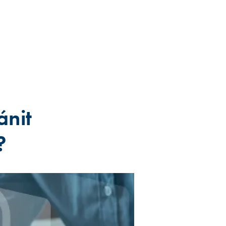
ánit
?