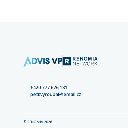
částek. 
nastaven
kvalitní
riziko šk
+420 777 626 181
petr.vyroubal@email.cz
© RENOMIA
2026