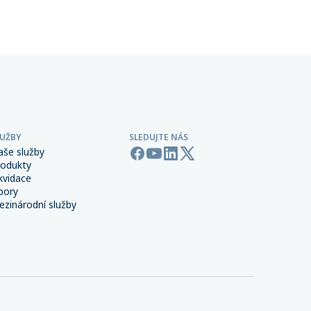
 síti,
provozu.
LUŽBY
SLEDUJTE NÁS
aše služby
rodukty
kvidace
bory
zinárodní služby