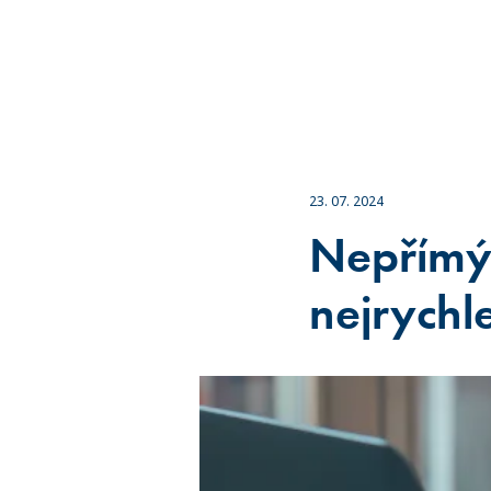
23. 07. 2024
Nepřímý 
nejrychl