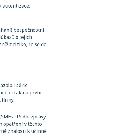
á autentizace,
áhání) bezpečnostní
ůkazů o jejich
ížit riziko, že se do
ázala i série
ebo i tak na první
t firmy.
y (SMEs). Podle zprávy
 opatření v těchto
orné znalosti k účinné