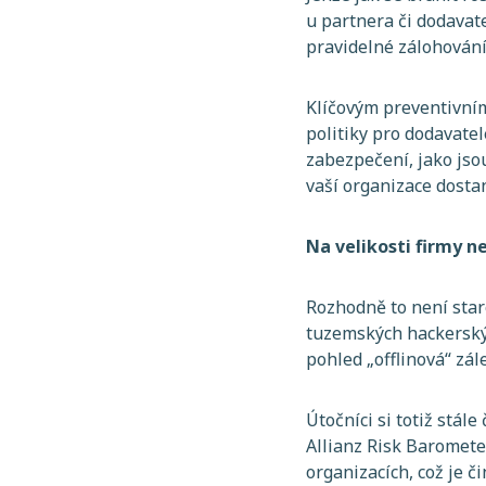
u partnera či dodavat
pravidelné zálohován
Klíčovým preventivním
politiky pro dodavate
zabezpečení, jako jsou
vaší organizace dosta
Na velikosti firmy n
Rozhodně to není staro
tuzemských hackerskýc
pohled „offlinová“ zále
Útočníci si totiž stál
Allianz Risk Baromete
organizacích, což je č