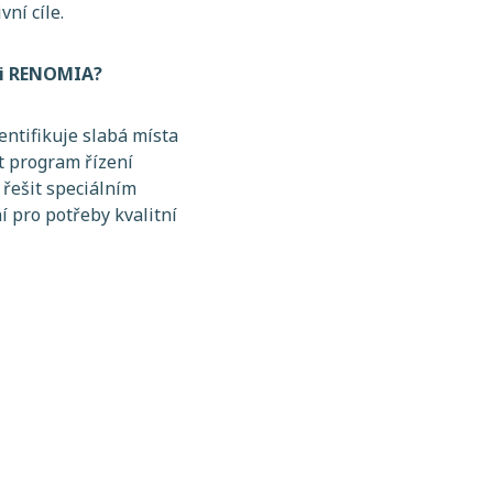
vní cíle.
ci RENOMIA?
entifikuje slabá místa
t program řízení
 řešit speciálním
 pro potřeby kvalitní