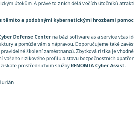
ckým útokům. A právě to z nich dělá v očích útočníků atrakti
i s těmito a podobnými kybernetickými hrozbami pomo
yber Defense Center
na bázi software as a service včas id
ruktury a pomůže vám s nápravou. Doporučujeme také zavés
a pravidelné školení zaměstnanců. Zbytková rizika je vhodné
í vašeho rizikového profilu a stavu bezpečnostních opatření
 získáte prostřednictvím služby
RENOMIA Cyber Assist.
Burián