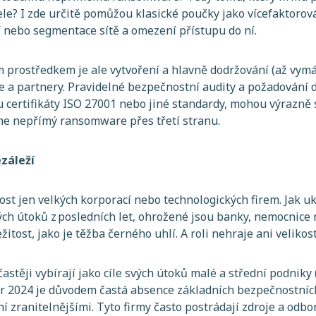
ele? I zde určitě pomůžou klasické poučky jako vícefaktorov
í nebo segmentace sítě a omezení přístupu do ní.
 prostředkem je ale vytvoření a hlavně dodržování (až vym
le a partnery. Pravidelné bezpečnostní audity a požadování d
 certifikáty ISO 27001 nebo jiné standardy, mohou výrazně sn
ne nepřímý ransomware přes třetí stranu.
ezáleží
st jen velkých korporací nebo technologických firem. Jak uk
h útoků z posledních let, ohrožené jsou banky, nemocnice n
žitost, jako je těžba černého uhlí. A roli nehraje ani velikos
e častěji vybírají jako cíle svých útoků malé a střední podnik
r 2024 je důvodem častá absence základních bezpečnostních
iní zranitelnějšími. Tyto firmy často postrádají zdroje a odb