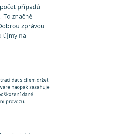
 počet případů
. To značně
 Dobrou zprávou
ko újmy na
raci dat s cílem držet
omware naopak zasahuje
 poškození dané
ení provozu.