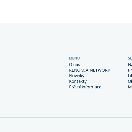
Důsledná prevence a správně
společností sdružených v této
é interní procesy spolu s
přesáhla 6 miliard korun.
m pojištěním však mohou
od výrazně snížit.
MENU
S
O nás
N
RENOMIA NETWORK
P
Novinky
Li
Kontakty
O
Právní informace
Me