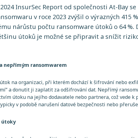
 2024 InsurSec Report od společnosti At-Bay se
ansomwaru v roce 2023 zvýšil o výrazných 415 %
vému nárůstu počtu ransomware útoků o 64 %.
většinu útoků je možné se připravit a snížit rizi
m a nepřímým ransomwarem
ok na organizaci, při kterém dochází k šifrování nebo exfilt
jmí“ a donutit ji zaplatit za odšifrování dat. Nepřímý rans
ctvím útoku na jejího dodavatele nebo partnera, což vede k
 typicky v podobě narušení datové bezpečnosti nebo přeruš
 útoky