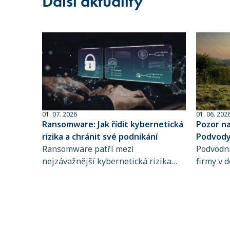
Další aktuality
01. 07. 2026
01. 06. 202
Ransomware: Jak řídit kybernetická
Pozor n
rizika a chránit své podnikání
Podvody 
Ransomware patří mezi
sofistik
Podvodní
nejzávažnější kybernetická rizika
firmy v d
současnosti. Zjistěte, jak funguje,
dlouhodo
koho ohrožuje a proč je řízení
praktiky 
kybernetických rizik a pojištění
rozpozna
kybernetických rizik klíčové pro
chyba př
stabilitu vašeho podnikání.
mohou d