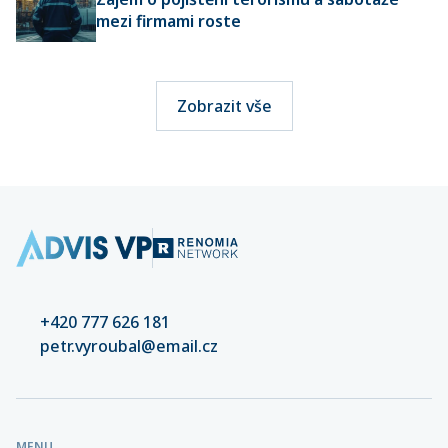
mezi firmami roste
Zobrazit vše
+420 777 626 181
petr.vyroubal@email.cz
MENU