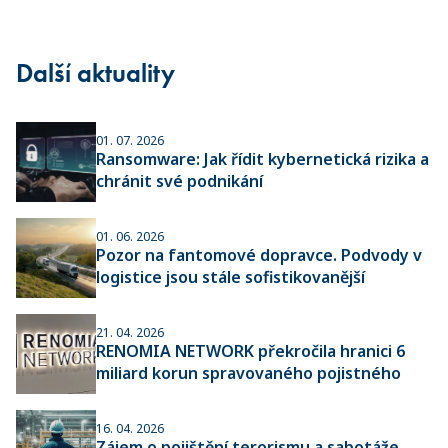
Další aktuality
01. 07. 2026
Ransomware: Jak řídit kybernetická rizika a
chránit své podnikání
01. 06. 2026
Pozor na fantomové dopravce. Podvody v
logistice jsou stále sofistikovanější
21. 04. 2026
RENOMIA NETWORK překročila hranici 6
miliard korun spravovaného pojistného
16. 04. 2026
Zájem o pojištění terorismu a sabotáže