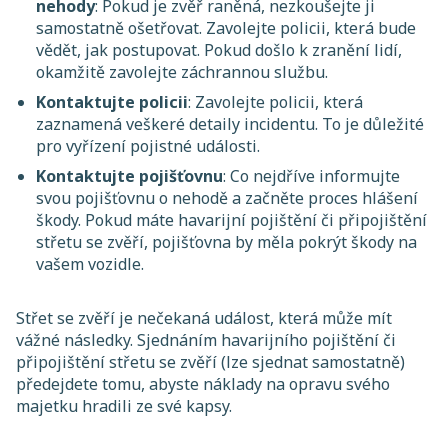
nehody
: Pokud je zvěř raněná, nezkoušejte ji
samostatně ošetřovat. Zavolejte policii, která bude
vědět, jak postupovat. Pokud došlo k zranění lidí,
okamžitě zavolejte záchrannou službu.
Kontaktujte policii
: Zavolejte policii, která
zaznamená veškeré detaily incidentu. To je důležité
pro vyřízení pojistné události.
Kontaktujte pojišťovnu
: Co nejdříve informujte
svou pojišťovnu o nehodě a začněte proces hlášení
škody. Pokud máte havarijní pojištění či připojištění
střetu se zvěří, pojišťovna by měla pokrýt škody na
vašem vozidle.
Střet se zvěří je nečekaná událost, která může mít
vážné následky. Sjednáním havarijního pojištění či
připojištění střetu se zvěří (lze sjednat samostatně)
předejdete tomu, abyste náklady na opravu svého
majetku hradili ze své kapsy.