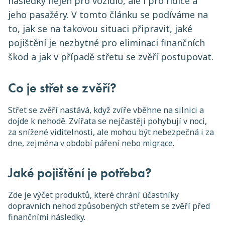
následky nejen pro vozidlo, ale i pro řidiče a
jeho pasažéry. V tomto článku se podíváme na
to, jak se na takovou situaci připravit, jaké
pojištění je nezbytné pro eliminaci finančních
škod a jak v případě střetu se zvěří postupovat.
Co je střet se zvěří?
Střet se zvěří nastává, když zvíře vběhne na silnici a
dojde k nehodě. Zvířata se nejčastěji pohybují v noci,
za snížené viditelnosti, ale mohou být nebezpečná i za
dne, zejména v období páření nebo migrace.
Jaké pojištění je potřeba?
Zde je výčet produktů, které chrání účastníky
dopravních nehod způsobených střetem se zvěří před
finančními následky.